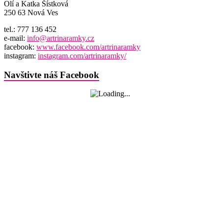
Olí a Katka Šístková
250 63 Nová Ves
tel.: 777 136 452
e-mail:
info@artrinaramky.cz
facebook:
www.facebook.com/artrinaramky
instagram:
instagram.com/artrinaramky/
Navštivte náš Facebook